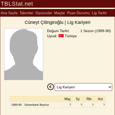
TBLStat.net
Ana Sayfa
Takımlar
Oyuncular
Maçlar
Puan Durumu
Lig Tarihi
Cüneyt Çilingiroğlu | Lig Kariyeri
Doğum Tarihi:
1 Sezon (1989-90)
Uyruk:
Türkiye
Maç
Sy
Rib
Ast
1989-90
Sümerbank Beykoz
?
?
?
?