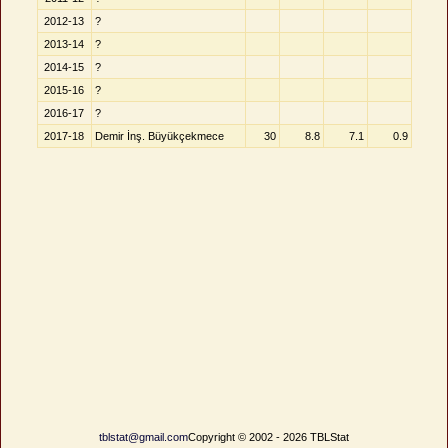
2012-13
?
2013-14
?
2014-15
?
2015-16
?
2016-17
?
2017-18
Demir İnş. Büyükçekmece
30
8.8
7.1
0.9
tblstat@gmail.com
Copyright © 2002 - 2026 TBLStat