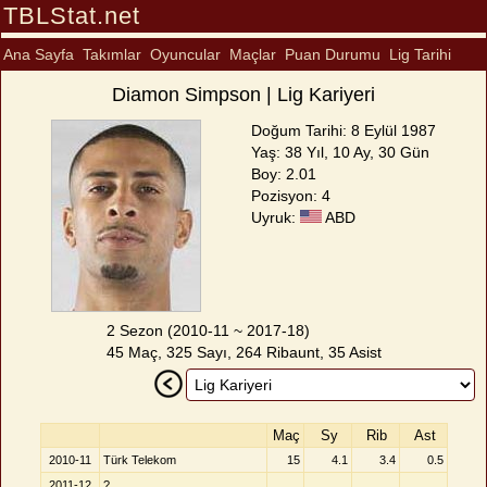
TBLStat.net
Ana Sayfa
Takımlar
Oyuncular
Maçlar
Puan Durumu
Lig Tarihi
Diamon Simpson | Lig Kariyeri
Doğum Tarihi: 8 Eylül 1987
Yaş: 38 Yıl, 10 Ay, 30 Gün
Boy: 2.01
Pozisyon: 4
Uyruk:
ABD
2 Sezon (2010-11 ~ 2017-18)
45 Maç, 325 Sayı, 264 Ribaunt, 35 Asist
Maç
Sy
Rib
Ast
2010-11
Türk Telekom
15
4.1
3.4
0.5
2011-12
?