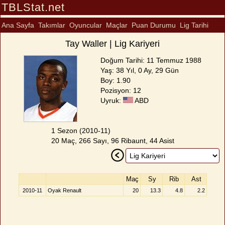
TBLStat.net
Ana Sayfa
Takımlar
Oyuncular
Maçlar
Puan Durumu
Lig Tarihi
Tay Waller | Lig Kariyeri
Doğum Tarihi: 11 Temmuz 1988
Yaş: 38 Yıl, 0 Ay, 29 Gün
Boy: 1.90
Pozisyon: 12
Uyruk:
ABD
1 Sezon (2010-11)
20 Maç, 266 Sayı, 96 Ribaunt, 44 Asist
Maç
Sy
Rib
Ast
2010-11
Oyak Renault
20
13.3
4.8
2.2