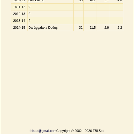
2010-11
Olin Edirne
33
18.7
2.7
4.0
2011-12
?
2012-13
?
2013-14
?
2014-15
Darüşşafaka Doğuş
32
11.5
2.9
2.2
tblstat@gmail.com
Copyright © 2002 - 2026 TBLStat