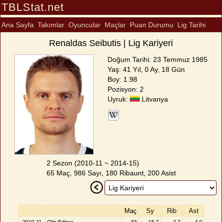
TBLStat.net
Ana Sayfa
Takımlar
Oyuncular
Maçlar
Puan Durumu
Lig Tarihi
Renaldas Seibutis | Lig Kariyeri
Doğum Tarihi: 23 Temmuz 1985
Yaş: 41 Yıl, 0 Ay, 18 Gün
Boy: 1.98
Pozisyon: 2
Uyruk:
Litvanya
2 Sezon (2010-11 ~ 2014-15)
65 Maç, 986 Sayı, 180 Ribaunt, 200 Asist
Maç
Sy
Rib
Ast