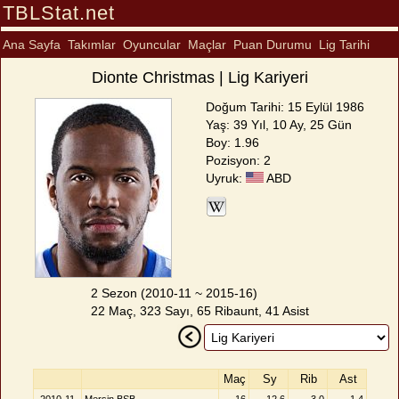
TBLStat.net
Ana Sayfa
Takımlar
Oyuncular
Maçlar
Puan Durumu
Lig Tarihi
Dionte Christmas | Lig Kariyeri
Doğum Tarihi: 15 Eylül 1986
Yaş: 39 Yıl, 10 Ay, 25 Gün
Boy: 1.96
Pozisyon: 2
Uyruk:
ABD
2 Sezon (2010-11 ~ 2015-16)
22 Maç, 323 Sayı, 65 Ribaunt, 41 Asist
Maç
Sy
Rib
Ast