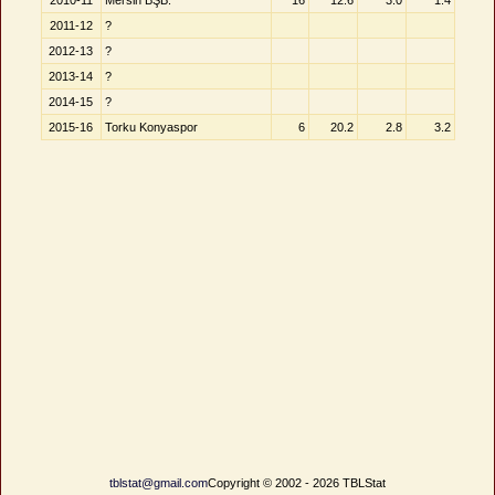
2010-11
Mersin BŞB.
16
12.6
3.0
1.4
2011-12
?
2012-13
?
2013-14
?
2014-15
?
2015-16
Torku Konyaspor
6
20.2
2.8
3.2
tblstat@gmail.com
Copyright © 2002 - 2026 TBLStat