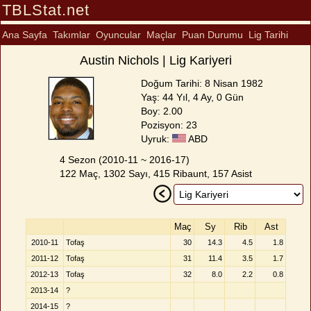
TBLStat.net
Ana Sayfa
Takımlar
Oyuncular
Maçlar
Puan Durumu
Lig Tarihi
Austin Nichols | Lig Kariyeri
Doğum Tarihi: 8 Nisan 1982
Yaş: 44 Yıl, 4 Ay, 0 Gün
Boy: 2.00
Pozisyon: 23
Uyruk:
ABD
4 Sezon (2010-11 ~ 2016-17)
122 Maç, 1302 Sayı, 415 Ribaunt, 157 Asist
Maç
Sy
Rib
Ast
2010-11
Tofaş
30
14.3
4.5
1.8
2011-12
Tofaş
31
11.4
3.5
1.7
2012-13
Tofaş
32
8.0
2.2
0.8
2013-14
?
2014-15
?