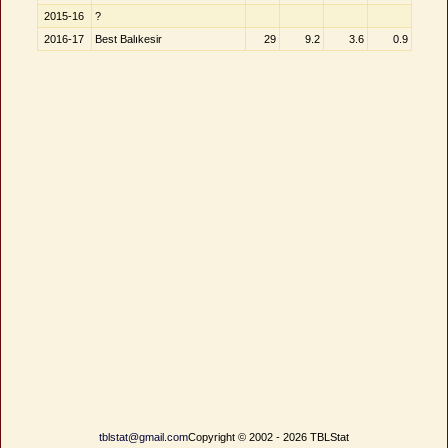
2015-16
?
2016-17
Best Balıkesir
29
9.2
3.6
0.9
tblstat@gmail.com
Copyright © 2002 - 2026 TBLStat