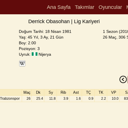
Ana Sayfa
Takımlar
Oyuncular
Derrick Obasohan | Lig Kariyeri
Doğum Tarihi: 18 Nisan 1981
1 Sezon (201
Yaş: 45 Yıl, 3 Ay, 21 Gün
26 Maç, 306 S
Boy: 2.00
Pozisyon: 3
Uyruk:
Nijerya
Maç
Dk
Sy
Rib
Ast
TÇ
TK
VP
S
 Trabzonspor
26
25.4
11.8
3.9
1.6
0.9
2.2
10.0
83