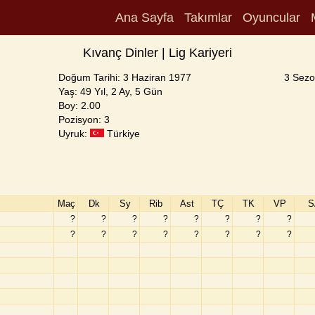
Ana Sayfa
Takımlar
Oyuncular
Kıvanç Dinler | Lig Kariyeri
Doğum Tarihi: 3 Haziran 1977
3 Sezo
Yaş: 49 Yıl, 2 Ay, 5 Gün
Boy: 2.00
Pozisyon: 3
Uyruk:
Türkiye
Maç
Dk
Sy
Rib
Ast
TÇ
TK
VP
S
?
?
?
?
?
?
?
?
?
?
?
?
?
?
?
?