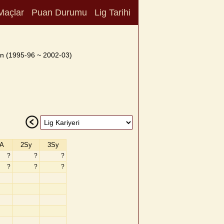
Maçlar
Puan Durumu
Lig Tarihi
n (1995-96 ~ 2002-03)
A
2Sy
3Sy
?
?
?
?
?
?