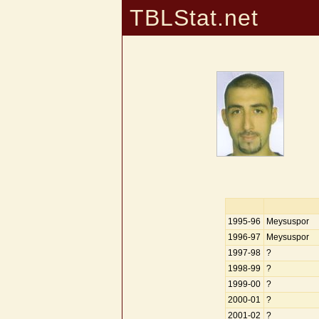
TBLStat.net
1995-96
Meysuspor
1996-97
Meysuspor
1997-98
?
1998-99
?
1999-00
?
2000-01
?
2001-02
?