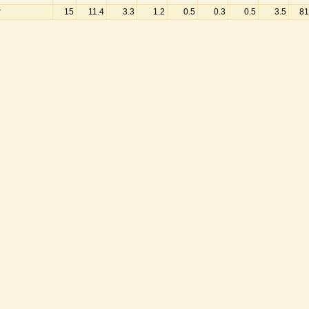
r
15
11.4
3.3
1.2
0.5
0.3
0.5
3.5
81