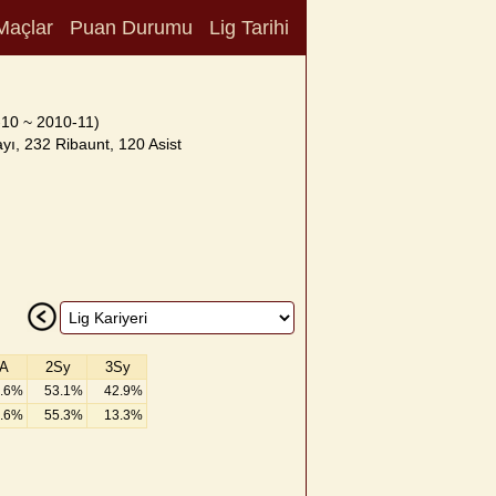
Maçlar
Puan Durumu
Lig Tarihi
10 ~ 2010-11)
yı, 232 Ribaunt, 120 Asist
A
2Sy
3Sy
.6%
53.1%
42.9%
.6%
55.3%
13.3%