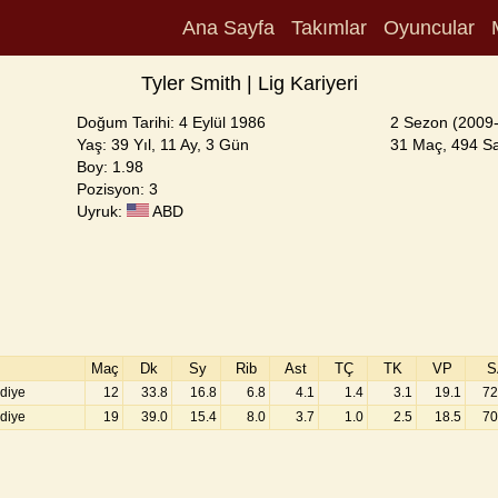
Ana Sayfa
Takımlar
Oyuncular
Tyler Smith | Lig Kariyeri
Doğum Tarihi: 4 Eylül 1986
2 Sezon (2009-
Yaş: 39 Yıl, 11 Ay, 3 Gün
31 Maç, 494 Sa
Boy: 1.98
Pozisyon: 3
Uyruk:
ABD
Maç
Dk
Sy
Rib
Ast
TÇ
TK
VP
S
diye
12
33.8
16.8
6.8
4.1
1.4
3.1
19.1
72
diye
19
39.0
15.4
8.0
3.7
1.0
2.5
18.5
70