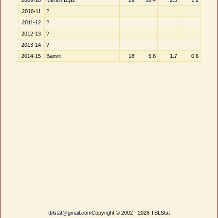
2009-10
Mersin BŞB.
29
16.4
2.5
1.2
2010-11
?
2011-12
?
2012-13
?
2013-14
?
2014-15
Banvit
18
5.8
1.7
0.6
tblstat@gmail.com
Copyright © 2002 - 2026 TBLStat