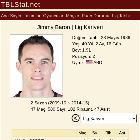
TBLStat.net
Ana Sayfa
Takımlar
Oyuncular
Maçlar
Puan Durumu
Lig Tarihi
Jimmy Baron | Lig Kariyeri
Doğum Tarihi: 23 Mayıs 1986
Yaş: 40 Yıl, 2 Ay, 16 Gün
Boy: 1.91
Pozisyon: 2
Uyruk:
ABD
2 Sezon (2009-10 ~ 2014-15)
47 Maç, 580 Sayı, 102 Ribaunt, 47 Asist
Maç
Sy
Rib
Ast