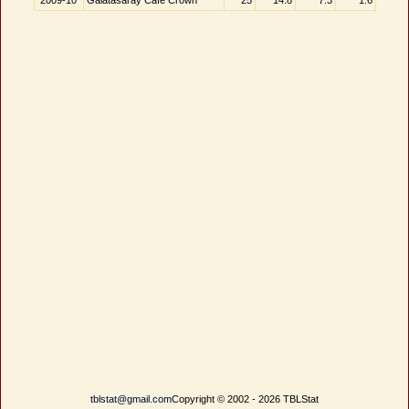
2009-10
Galatasaray Cafe Crown
25
14.8
7.3
1.6
tblstat@gmail.com
Copyright © 2002 - 2026 TBLStat