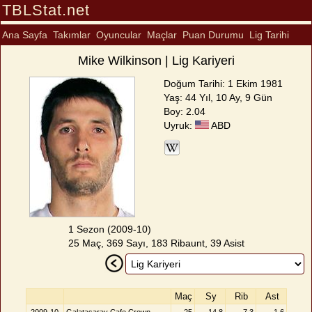
TBLStat.net
Ana Sayfa
Takımlar
Oyuncular
Maçlar
Puan Durumu
Lig Tarihi
Mike Wilkinson | Lig Kariyeri
Doğum Tarihi: 1 Ekim 1981
Yaş: 44 Yıl, 10 Ay, 9 Gün
Boy: 2.04
Uyruk:
ABD
1 Sezon (2009-10)
25 Maç, 369 Sayı, 183 Ribaunt, 39 Asist
Maç
Sy
Rib
Ast