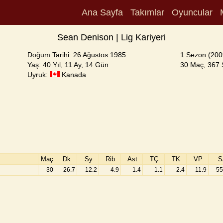
Ana Sayfa
Takımlar
Oyuncular
Sean Denison | Lig Kariyeri
Doğum Tarihi: 26 Ağustos 1985
1 Sezon (200
Yaş: 40 Yıl, 11 Ay, 14 Gün
30 Maç, 367 S
Uyruk:
Kanada
Maç
Dk
Sy
Rib
Ast
TÇ
TK
VP
S
30
26.7
12.2
4.9
1.4
1.1
2.4
11.9
55