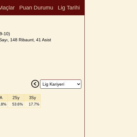
Maçlar
Puan Durumu
Lig Tarihi
9-10)
ayı, 148 Ribaunt, 41 Asist
A
2Sy
3Sy
.8%
53.6%
17.7%