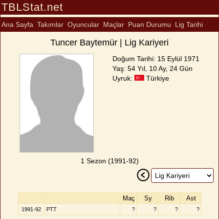
TBLStat.net
Ana Sayfa
Takımlar
Oyuncular
Maçlar
Puan Durumu
Lig Tarihi
Tuncer Baytemür | Lig Kariyeri
Doğum Tarihi: 15 Eylül 1971
Yaş: 54 Yıl, 10 Ay, 24 Gün
Uyruk:
Türkiye
1 Sezon (1991-92)
Maç
Sy
Rib
Ast
1991-92
PTT
?
?
?
?