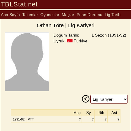
TBLStat.net
Ana Sayfa
Takımlar
Oyuncular
Maçlar
Puan Durumu
Lig Tarihi
Orhan Töre | Lig Kariyeri
Doğum Tarihi:
1 Sezon (1991-92)
Uyruk:
Türkiye
Maç
Sy
Rib
Ast
1991-92
PTT
?
?
?
?