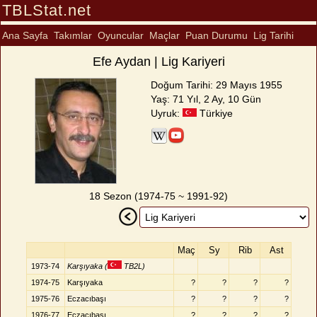
TBLStat.net
Ana Sayfa
Takımlar
Oyuncular
Maçlar
Puan Durumu
Lig Tarihi
Efe Aydan | Lig Kariyeri
Doğum Tarihi: 29 Mayıs 1955
Yaş: 71 Yıl, 2 Ay, 10 Gün
Uyruk:
Türkiye
18 Sezon (1974-75 ~ 1991-92)
Maç
Sy
Rib
Ast
1973-74
Karşıyaka (
TB2L)
1974-75
Karşıyaka
?
?
?
?
1975-76
Eczacıbaşı
?
?
?
?
1976-77
Eczacıbaşı
?
?
?
?