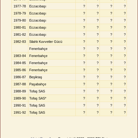
1977-78
Eczacıbaşı
?
?
?
?
1978-79
Eczacıbaşı
?
?
?
?
1979-80
Eczacıbaşı
?
?
?
?
1980-81
Eczacıbaşı
?
?
?
?
1981-82
Eczacıbaşı
?
?
?
?
1982-83
Silahlı Kuvvetler Gücü
?
?
?
?
Fenerbahçe
?
?
?
?
1983-84
Fenerbahçe
?
?
?
?
1984-85
Fenerbahçe
?
?
?
?
1985-86
Fenerbahçe
?
?
?
?
1986-87
Beşiktaş
?
?
?
?
1987-88
Paşabahçe
?
?
?
?
1988-89
Tofaş SAS
?
?
?
?
1989-90
Tofaş SAS*
?
?
?
?
1990-91
Tofaş SAS
?
?
?
?
1991-92
Tofaş SAS
?
?
?
?