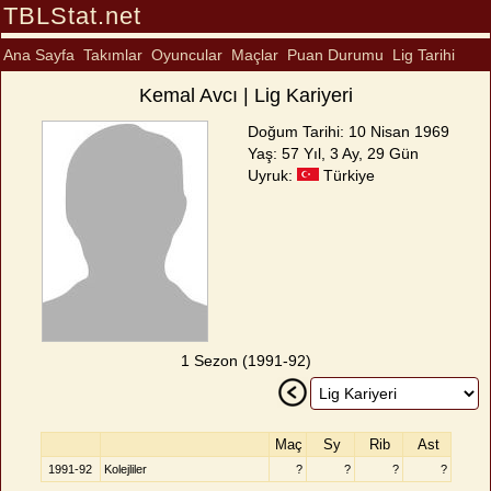
TBLStat.net
Ana Sayfa
Takımlar
Oyuncular
Maçlar
Puan Durumu
Lig Tarihi
Kemal Avcı | Lig Kariyeri
Doğum Tarihi: 10 Nisan 1969
Yaş: 57 Yıl, 3 Ay, 29 Gün
Uyruk:
Türkiye
1 Sezon (1991-92)
Maç
Sy
Rib
Ast
1991-92
Kolejliler
?
?
?
?