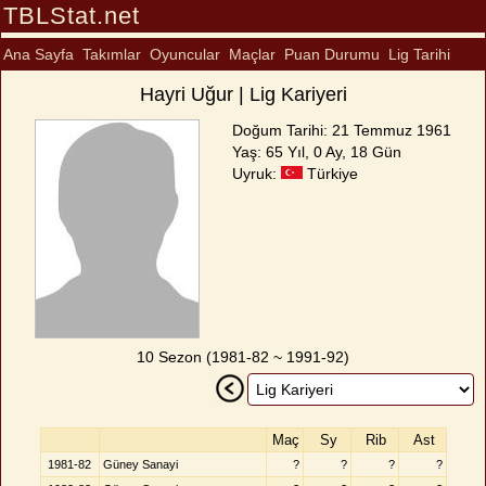
TBLStat.net
Ana Sayfa
Takımlar
Oyuncular
Maçlar
Puan Durumu
Lig Tarihi
Hayri Uğur | Lig Kariyeri
Doğum Tarihi: 21 Temmuz 1961
Yaş: 65 Yıl, 0 Ay, 18 Gün
Uyruk:
Türkiye
10 Sezon (1981-82 ~ 1991-92)
Maç
Sy
Rib
Ast
1981-82
Güney Sanayi
?
?
?
?