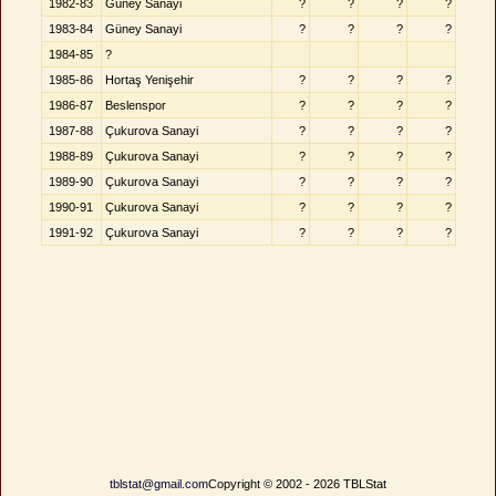
1982-83
Güney Sanayi
?
?
?
?
1983-84
Güney Sanayi
?
?
?
?
1984-85
?
1985-86
Hortaş Yenişehir
?
?
?
?
1986-87
Beslenspor
?
?
?
?
1987-88
Çukurova Sanayi
?
?
?
?
1988-89
Çukurova Sanayi
?
?
?
?
1989-90
Çukurova Sanayi
?
?
?
?
1990-91
Çukurova Sanayi
?
?
?
?
1991-92
Çukurova Sanayi
?
?
?
?
tblstat@gmail.com
Copyright © 2002 - 2026 TBLStat