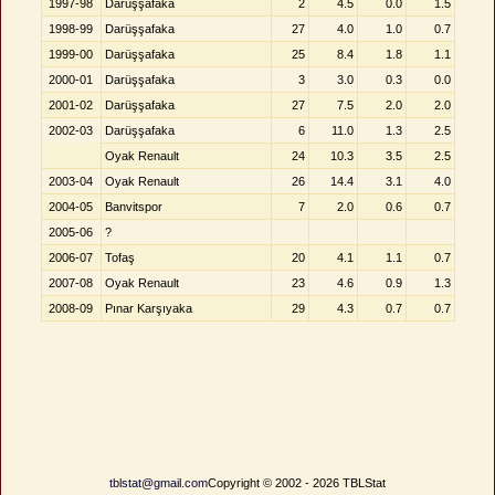
1997-98
Darüşşafaka
2
4.5
0.0
1.5
1998-99
Darüşşafaka
27
4.0
1.0
0.7
1999-00
Darüşşafaka
25
8.4
1.8
1.1
2000-01
Darüşşafaka
3
3.0
0.3
0.0
2001-02
Darüşşafaka
27
7.5
2.0
2.0
2002-03
Darüşşafaka
6
11.0
1.3
2.5
Oyak Renault
24
10.3
3.5
2.5
2003-04
Oyak Renault
26
14.4
3.1
4.0
2004-05
Banvitspor
7
2.0
0.6
0.7
2005-06
?
2006-07
Tofaş
20
4.1
1.1
0.7
2007-08
Oyak Renault
23
4.6
0.9
1.3
2008-09
Pınar Karşıyaka
29
4.3
0.7
0.7
tblstat@gmail.com
Copyright © 2002 - 2026 TBLStat