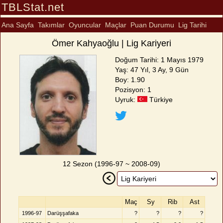
TBLStat.net
Ana Sayfa
Takımlar
Oyuncular
Maçlar
Puan Durumu
Lig Tarihi
Ömer Kahyaoğlu | Lig Kariyeri
Doğum Tarihi: 1 Mayıs 1979
Yaş: 47 Yıl, 3 Ay, 9 Gün
Boy: 1.90
Pozisyon: 1
Uyruk:
Türkiye
12 Sezon (1996-97 ~ 2008-09)
Maç
Sy
Rib
Ast
1996-97
Darüşşafaka
?
?
?
?