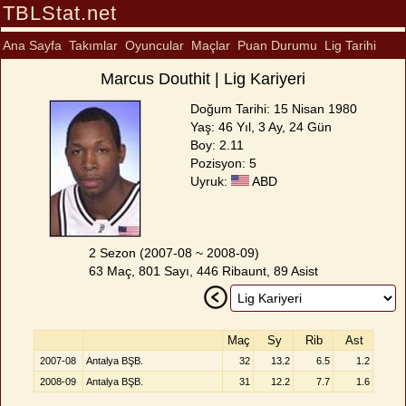
TBLStat.net
Ana Sayfa
Takımlar
Oyuncular
Maçlar
Puan Durumu
Lig Tarihi
Marcus Douthit | Lig Kariyeri
Doğum Tarihi: 15 Nisan 1980
Yaş: 46 Yıl, 3 Ay, 24 Gün
Boy: 2.11
Pozisyon: 5
Uyruk:
ABD
2 Sezon (2007-08 ~ 2008-09)
63 Maç, 801 Sayı, 446 Ribaunt, 89 Asist
Maç
Sy
Rib
Ast
2007-08
Antalya BŞB.
32
13.2
6.5
1.2
2008-09
Antalya BŞB.
31
12.2
7.7
1.6