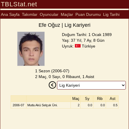
TBLStat.net
Ana Sayfa
Takımlar
Oyuncular
Maçlar
Puan Durumu
Lig Tarihi
Efe Oğuz | Lig Kariyeri
Doğum Tarihi: 1 Ocak 1989
Yaş: 37 Yıl, 7 Ay, 8 Gün
Uyruk:
Türkiye
1 Sezon (2006-07)
2 Maç, 0 Sayı, 0 Ribaunt, 1 Asist
Maç
Sy
Rib
Ast
2006-07
Mutlu Akü Selçuk Üni.
2
0.0
0.0
0.5