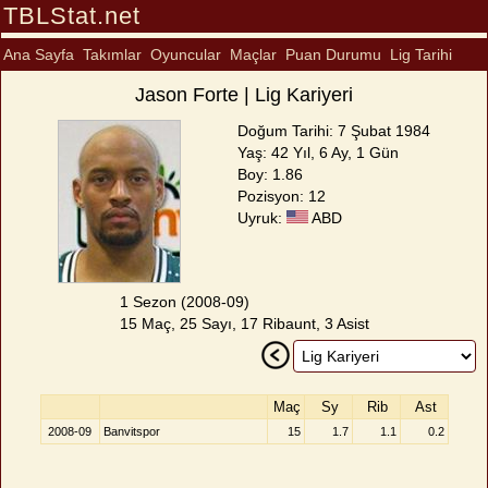
TBLStat.net
Ana Sayfa
Takımlar
Oyuncular
Maçlar
Puan Durumu
Lig Tarihi
Jason Forte | Lig Kariyeri
Doğum Tarihi: 7 Şubat 1984
Yaş: 42 Yıl, 6 Ay, 1 Gün
Boy: 1.86
Pozisyon: 12
Uyruk:
ABD
1 Sezon (2008-09)
15 Maç, 25 Sayı, 17 Ribaunt, 3 Asist
Maç
Sy
Rib
Ast
2008-09
Banvitspor
15
1.7
1.1
0.2