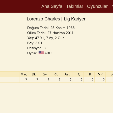
Ana Sayfa
Takımlar
Oyuncular
Lorenzo Charles | Lig Kariyeri
Doğum Tarihi: 25 Kasım 1963
Ölüm Tarihi: 27 Haziran 2011
Yaş: 47 Yıl, 7 Ay, 2 Gün
Boy: 2.01
Pozisyon: 3
Uyruk:
ABD
Maç
Dk
Sy
Rib
Ast
TÇ
TK
VP
S
?
?
?
?
?
?
?
?