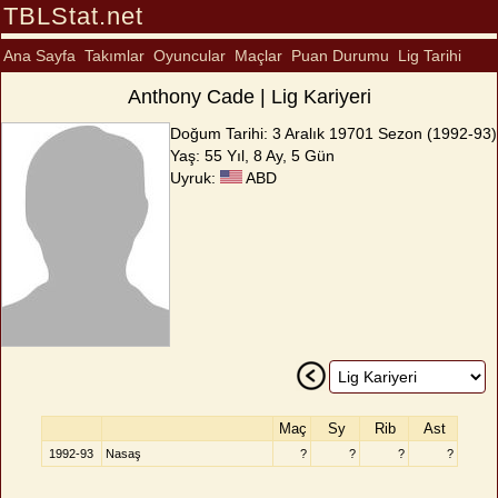
TBLStat.net
Ana Sayfa
Takımlar
Oyuncular
Maçlar
Puan Durumu
Lig Tarihi
Anthony Cade | Lig Kariyeri
Doğum Tarihi: 3 Aralık 1970
1 Sezon (1992-93)
Yaş: 55 Yıl, 8 Ay, 5 Gün
Uyruk:
ABD
Maç
Sy
Rib
Ast
1992-93
Nasaş
?
?
?
?