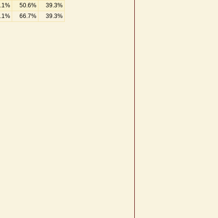
.1%
50.6%
39.3%
.1%
66.7%
39.3%