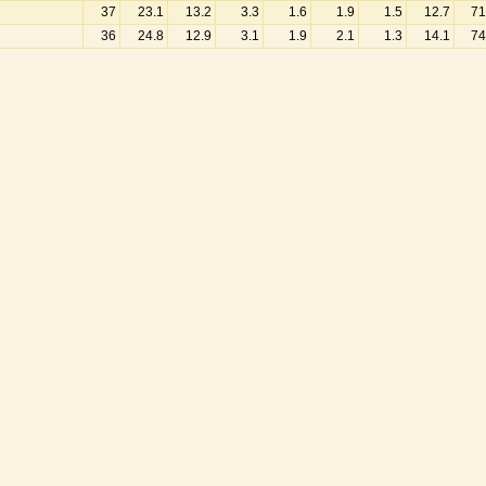
37
23.1
13.2
3.3
1.6
1.9
1.5
12.7
71
36
24.8
12.9
3.1
1.9
2.1
1.3
14.1
74