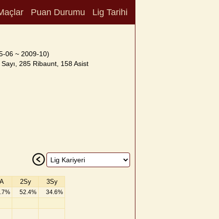
Maçlar
Puan Durumu
Lig Tarihi
5-06 ~ 2009-10)
Sayı, 285 Ribaunt, 158 Asist
A
2Sy
3Sy
.7%
52.4%
34.6%