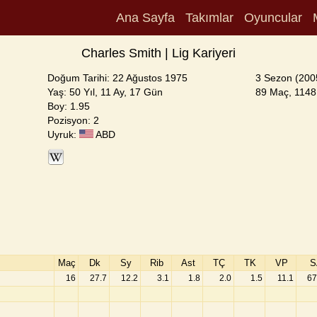
Ana Sayfa
Takımlar
Oyuncular
Charles Smith | Lig Kariyeri
Doğum Tarihi: 22 Ağustos 1975
3 Sezon (200
Yaş: 50 Yıl, 11 Ay, 17 Gün
89 Maç, 1148 
Boy: 1.95
Pozisyon: 2
Uyruk:
ABD
Maç
Dk
Sy
Rib
Ast
TÇ
TK
VP
S
16
27.7
12.2
3.1
1.8
2.0
1.5
11.1
67