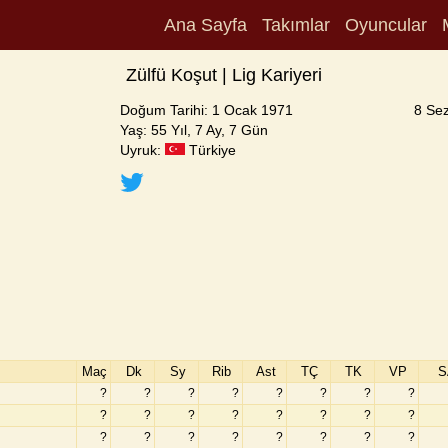
Ana Sayfa
Takımlar
Oyuncular
Zülfü Koşut | Lig Kariyeri
Doğum Tarihi: 1 Ocak 1971
8 Se
Yaş: 55 Yıl, 7 Ay, 7 Gün
Uyruk:
Türkiye
Maç
Dk
Sy
Rib
Ast
TÇ
TK
VP
S
?
?
?
?
?
?
?
?
?
?
?
?
?
?
?
?
?
?
?
?
?
?
?
?