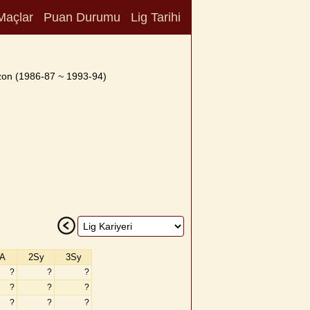
Maçlar
Puan Durumu
Lig Tarihi
zon (1986-87 ~ 1993-94)
A
2Sy
3Sy
?
?
?
?
?
?
?
?
?