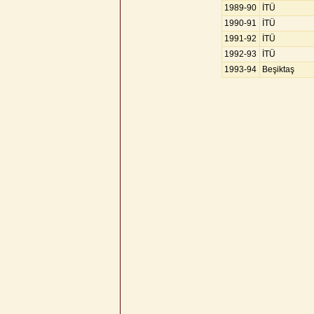
1989-90
İTÜ
1990-91
İTÜ
1991-92
İTÜ
1992-93
İTÜ
1993-94
Beşiktaş