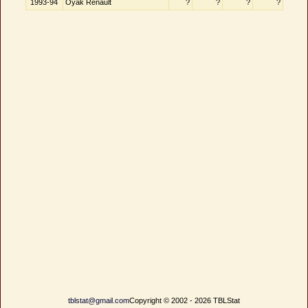
1993-94
Oyak Renault
?
?
?
?
tblstat@gmail.com
Copyright © 2002 - 2026 TBLStat