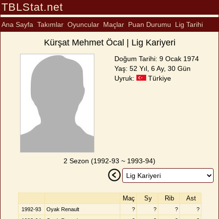
TBLStat.net
Ana Sayfa
Takımlar
Oyuncular
Maçlar
Puan Durumu
Lig Tarihi
Kürşat Mehmet Öcal | Lig Kariyeri
Doğum Tarihi: 9 Ocak 1974
Yaş: 52 Yıl, 6 Ay, 30 Gün
Uyruk:
Türkiye
2 Sezon (1992-93 ~ 1993-94)
Maç
Sy
Rib
Ast
1992-93
Oyak Renault
?
?
?
?