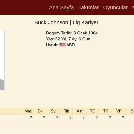
Ana Sayfa
Takımlar
Oyuncular
Buck Johnson | Lig Kariyeri
Doğum Tarihi: 3 Ocak 1964
Yaş: 62 Yıl, 7 Ay, 6 Gün
Uyruk:
ABD
Maç
Dk
Sy
Rib
Ast
TÇ
TK
VP
S
?
?
?
?
?
?
?
?