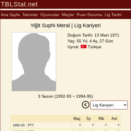
TBLStat.net
Ana Sayfa
Takımlar
Oyuncular
Maçlar
Puan Durumu
Lig Tarihi
Yiğit Suphi Meral | Lig Kariyeri
Doğum Tarihi: 13 Mart 1971
Yaş: 55 Yıl, 4 Ay, 27 Gün
Uyruk:
Türkiye
3 Sezon (1992-93 ~ 1994-95)
Maç
Sy
Rib
Ast
1992-93
PTT
?
?
?
?