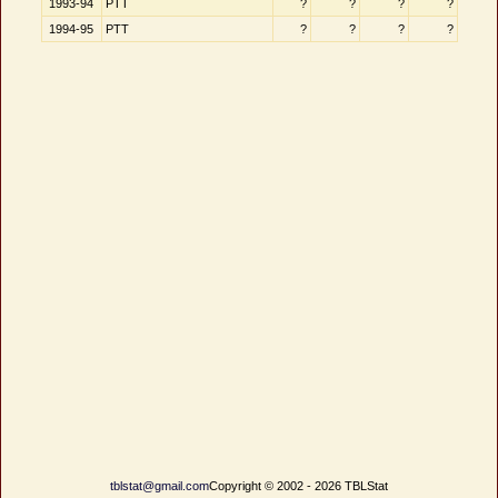
1993-94
PTT
?
?
?
?
1994-95
PTT
?
?
?
?
tblstat@gmail.com
Copyright © 2002 - 2026 TBLStat