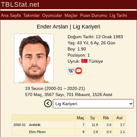
TBLStat.net
Ana Sayfa
Takımlar
Oyuncular
Maçlar
Puan Durumu
Lig Tarihi
Ender Arslan | Lig Kariyeri
Doğum Tarihi: 13 Ocak 1983
Yaş: 43 Yıl, 6 Ay, 26 Gün
Boy: 1.90
Pozisyon: 1
Uyruk:
Türkiye
19 Sezon (2000-01 ~ 2020-21)
570 Maç, 3567 Sayı, 701 Ribaunt, 1526 Asist
Maç
Sy
Rib
Ast
2000-01
Antbirlik
7
11.9
2.6
3.7
Efes Pilsen
8
2.8
0.4
1.1