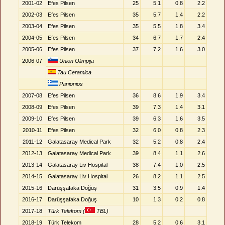
2001-02
Efes Pilsen
25
5.1
0.8
2.2
2002-03
Efes Pilsen
35
5.7
1.4
2.2
2003-04
Efes Pilsen
35
5.5
1.8
3.4
2004-05
Efes Pilsen
34
6.7
1.7
2.4
2005-06
Efes Pilsen
37
7.2
1.6
3.0
2006-07
Union Olimpija
Tau Ceramica
Panionios
2007-08
Efes Pilsen
36
8.6
1.9
3.4
2008-09
Efes Pilsen
39
7.3
1.4
3.1
2009-10
Efes Pilsen
39
6.3
1.6
3.5
2010-11
Efes Pilsen
32
6.0
0.8
2.3
2011-12
Galatasaray Medical Park
32
5.2
0.8
2.4
2012-13
Galatasaray Medical Park
39
8.4
1.1
2.6
2013-14
Galatasaray Liv Hospital
38
7.4
1.0
2.5
2014-15
Galatasaray Liv Hospital
26
8.2
1.1
2.5
2015-16
Darüşşafaka Doğuş
31
3.5
0.9
1.4
2016-17
Darüşşafaka Doğuş
10
1.3
0.2
0.8
2017-18
Türk Telekom (
TBL)
2018-19
Türk Telekom
28
5.2
0.6
3.1