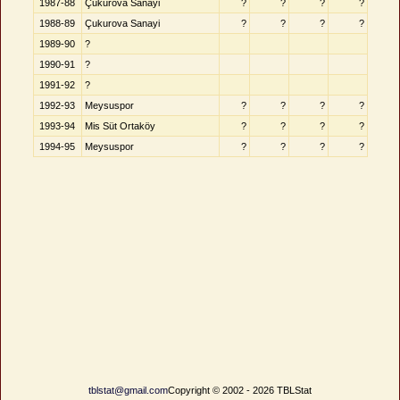
1987-88
Çukurova Sanayi
?
?
?
?
1988-89
Çukurova Sanayi
?
?
?
?
1989-90
?
1990-91
?
1991-92
?
1992-93
Meysuspor
?
?
?
?
1993-94
Mis Süt Ortaköy
?
?
?
?
1994-95
Meysuspor
?
?
?
?
tblstat@gmail.com
Copyright © 2002 - 2026 TBLStat