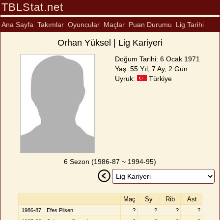
TBLStat.net
Ana Sayfa
Takımlar
Oyuncular
Maçlar
Puan Durumu
Lig Tarihi
Orhan Yüksel | Lig Kariyeri
Doğum Tarihi: 6 Ocak 1971
Yaş: 55 Yıl, 7 Ay, 2 Gün
Uyruk:
Türkiye
6 Sezon (1986-87 ~ 1994-95)
Maç
Sy
Rib
Ast
1986-87
Efes Pilsen
?
?
?
?