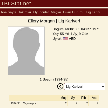
TBLStat.net
Ana Sayfa
Takımlar
Oyuncular
Maçlar
Puan Durumu
Lig Tarihi
Ellery Morgan | Lig Kariyeri
Doğum Tarihi: 30 Haziran 1971
Yaş: 55 Yıl, 1 Ay, 9 Gün
Uyruk:
ABD
1 Sezon (1994-95)
Maç
Sy
Rib
Ast
1994-95
Meysuspor
?
?
?
?