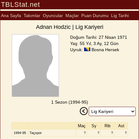
TBLStat.net
Ana Sayfa
Takımlar
Oyuncular
Maçlar
Puan Durumu
Lig Tarihi
Adnan Hodzic | Lig Kariyeri
Doğum Tarihi: 27 Nisan 1971
Yaş: 55 Yıl, 3 Ay, 12 Gün
Uyruk:
Bosna Hersek
1 Sezon (1994-95)
Maç
Sy
Rib
Ast
1994-95
Taçspor
?
?
?
?