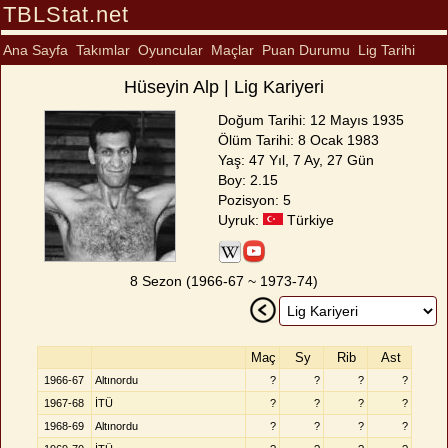
TBLStat.net
Ana Sayfa
Takımlar
Oyuncular
Maçlar
Puan Durumu
Lig Tarihi
Hüseyin Alp | Lig Kariyeri
Doğum Tarihi: 12 Mayıs 1935
Ölüm Tarihi: 8 Ocak 1983
Yaş: 47 Yıl, 7 Ay, 27 Gün
Boy: 2.15
Pozisyon: 5
Uyruk:
Türkiye
8 Sezon (1966-67 ~ 1973-74)
Maç
Sy
Rib
Ast
1966-67
Altınordu
?
?
?
?
1967-68
İTÜ
?
?
?
?
1968-69
Altınordu
?
?
?
?