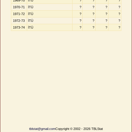
1969-70
İTÜ
?
?
?
?
1970-71
İTÜ
?
?
?
?
1971-72
İTÜ
?
?
?
?
1972-73
İTÜ
?
?
?
?
1973-74
İTÜ
?
?
?
?
tblstat@gmail.com
Copyright © 2002 - 2026 TBLStat