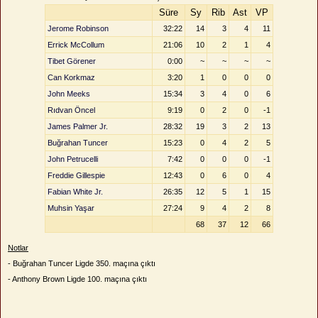
Süre
Sy
Rib
Ast
VP
Jerome Robinson
32:22
14
3
4
11
Errick McCollum
21:06
10
2
1
4
Tibet Görener
0:00
~
~
~
~
Can Korkmaz
3:20
1
0
0
0
John Meeks
15:34
3
4
0
6
Rıdvan Öncel
9:19
0
2
0
-1
James Palmer Jr.
28:32
19
3
2
13
Buğrahan Tuncer
15:23
0
4
2
5
John Petrucelli
7:42
0
0
0
-1
Freddie Gillespie
12:43
0
6
0
4
Fabian White Jr.
26:35
12
5
1
15
Muhsin Yaşar
27:24
9
4
2
8
68
37
12
66
Notlar
- Buğrahan Tuncer Ligde 350. maçına çıktı
- Anthony Brown Ligde 100. maçına çıktı