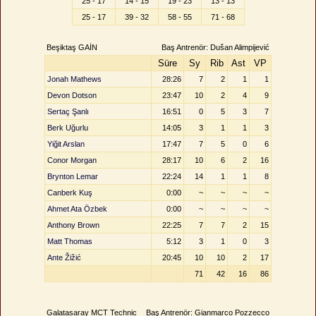
25 - 17
14 - 15
19 - 23
13 - 13
25 - 17
39 - 32
58 - 55
71 - 68
Beşiktaş GAİN
Baş Antrenör: Dušan Alimpijević
Süre
Sy
Rib
Ast
VP
Jonah Mathews
28:26
7
2
1
1
Devon Dotson
23:47
10
2
4
9
Sertaç Şanlı
16:51
0
5
3
7
Berk Uğurlu
14:05
3
1
1
3
Yiğit Arslan
17:47
7
5
0
6
Conor Morgan
28:17
10
6
2
16
Brynton Lemar
22:24
14
1
1
8
Canberk Kuş
0:00
~
~
~
~
Ahmet Ata Özbek
0:00
~
~
~
~
Anthony Brown
22:25
7
7
2
15
Matt Thomas
5:12
3
1
0
3
Ante Žižić
20:45
10
10
2
17
71
42
16
86
Galatasaray MCT Technic
Baş Antrenör: Gianmarco Pozzecco