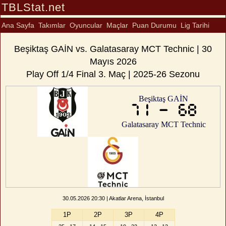
TBLStat.net
Ana Sayfa
Takımlar
Oyuncular
Maçlar
Puan Durumu
Lig Tarihi
Beşiktaş GAİN vs. Galatasaray MCT Technic | 30
Mayıs 2026
Play Off 1/4 Final 3. Maç | 2025-26 Sezonu
Beşiktaş GAİN
71 - 68
Galatasaray MCT Technic
30.05.2026 20:30 | Akatlar Arena, İstanbul
1P
2P
3P
4P